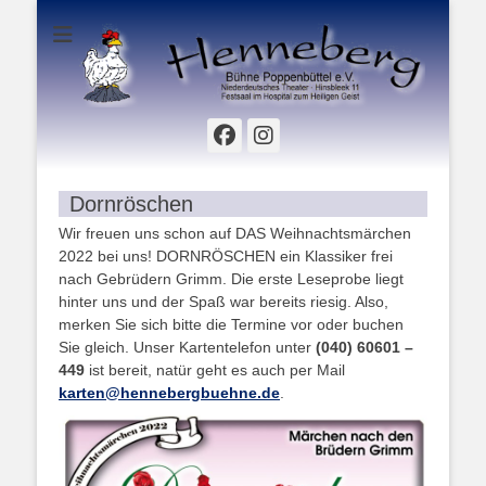
Hinsbleek 11 - Festsaal im Hospital zum Heiligen Geist
Henneberg Bühne
Poppenbüttel e.V.
Facebook
Instagram
Dornröschen
Wir freuen uns schon auf DAS Weihnachtsmärchen
2022 bei uns! DORNRÖSCHEN ein Klassiker frei
nach Gebrüdern Grimm. Die erste Leseprobe liegt
hinter uns und der Spaß war bereits riesig. Also,
merken Sie sich bitte die Termine vor oder buchen
Sie gleich. Unser Kartentelefon unter
(040) 60601 –
449
ist bereit, natür geht es auch per Mail
karten@hennebergbuehne.de
.