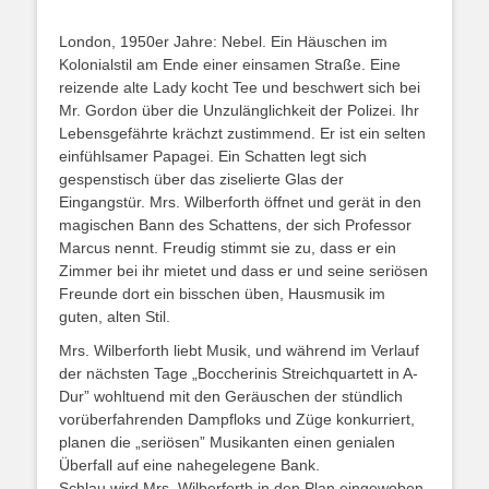
London, 1950er Jahre: Nebel. Ein Häuschen im
Kolonialstil am Ende einer einsamen Straße. Eine
reizende alte Lady kocht Tee und beschwert sich bei
Mr. Gordon über die Unzulänglichkeit der Polizei. Ihr
Lebensgefährte krächzt zustimmend. Er ist ein selten
einfühlsamer Papagei. Ein Schatten legt sich
gespenstisch über das ziselierte Glas der
Eingangstür. Mrs. Wilberforth öffnet und gerät in den
magischen Bann des Schattens, der sich Professor
Marcus nennt. Freudig stimmt sie zu, dass er ein
Zimmer bei ihr mietet und dass er und seine seriösen
Freunde dort ein bisschen üben, Hausmusik im
guten, alten Stil.
Mrs. Wilberforth liebt Musik, und während im Verlauf
der nächsten Tage „Boccherinis Streichquartett in A-
Dur” wohltuend mit den Geräuschen der stündlich
vorüberfahrenden Dampfloks und Züge konkurriert,
planen die „seriösen” Musikanten einen genialen
Überfall auf eine nahegelegene Bank.
Schlau wird Mrs. Wilberforth in den Plan eingewoben,