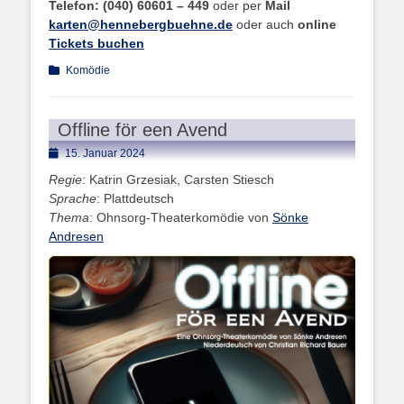
Telefon: (040) 60601 – 449
oder per
Mail
karten@hennebergbuehne.de
oder auch
online
Tickets buchen
Kategorien
Komödie
Offline för een Avend
Posted
15. Januar 2024
on
Regie
: Katrin Grzesiak, Carsten Stiesch
Sprache
: Plattdeutsch
Thema
: Ohnsorg-Theaterkomödie von
Sönke
Andresen