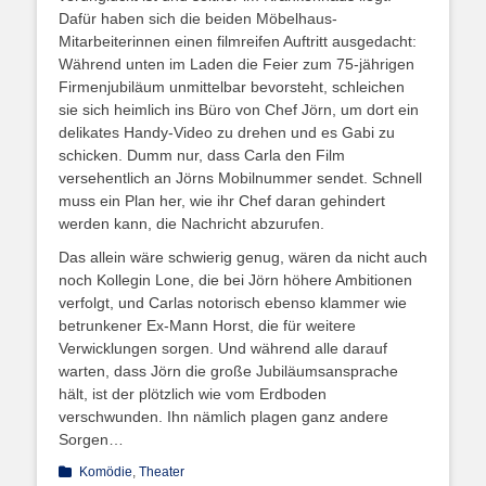
Dafür haben sich die beiden Möbelhaus-
Mitarbeiterinnen einen filmreifen Auftritt ausgedacht:
Während unten im Laden die Feier zum 75-jährigen
Firmenjubiläum unmittelbar bevorsteht, schleichen
sie sich heimlich ins Büro von Chef Jörn, um dort ein
delikates Handy-Video zu drehen und es Gabi zu
schicken. Dumm nur, dass Carla den Film
versehentlich an Jörns Mobilnummer sendet. Schnell
muss ein Plan her, wie ihr Chef daran gehindert
werden kann, die Nachricht abzurufen.
Das allein wäre schwierig genug, wären da nicht auch
noch Kollegin Lone, die bei Jörn höhere Ambitionen
verfolgt, und Carlas notorisch ebenso klammer wie
betrunkener Ex-Mann Horst, die für weitere
Verwicklungen sorgen. Und während alle darauf
warten, dass Jörn die große Jubiläumsansprache
hält, ist der plötzlich wie vom Erdboden
verschwunden. Ihn nämlich plagen ganz andere
Sorgen…
Kategorien
Komödie
,
Theater