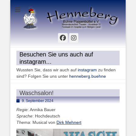
Hinsbleek 11 - Festsaal im Hospital zum Heiligen Geist
Henneberg Bühne
Poppenbüttel e.V.
Facebook
Instagram
Besuchen Sie uns auch auf
instagram...
Wussten Sie, dass wir auch auf
instagram
zu finden
sind? Folgen Sie uns unter
henneberg.buehne
Waschsalon!
Posted
9. September 2024
on
Regie
: Annika Bauer
Sprache
: Hochdeutsch
Thema
: Musical von
Dirk Mehnert