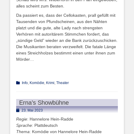
alles scheint zum Besten.
Da passiert es, dass der Cellokasten, prall gefüllt mit
Tausenden von Pfundscheinen, aus den Nähten
platzt und die gute, alte Lady nach strengsten
Verhören mit autoritärem Stimmchen fordert, das
„sündige Geld” wieder an die Bank zurückzuschicken.
Die Musikanten beraten verzweifelt. Die fatale Länge
eines Streichholzes bestimmt einen unter ihnen zum
Mörder…
Kategorien
Info
,
Komödie
,
Krimi
,
Theater
Erna’s Showbühne
Posted
23. Mai 2023
on
Regie
: Hannelore Hein-Radde
Sprache
: Plattdeutsch
Thema
: Komödie von Hannelore Hein-Radde