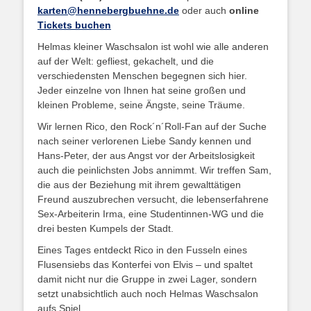
karten@hennebergbuehne.de
oder auch
online
Tickets buchen
Helmas kleiner Waschsalon ist wohl wie alle anderen
auf der Welt: gefliest, gekachelt, und die
verschiedensten Menschen begegnen sich hier.
Jeder einzelne von Ihnen hat seine großen und
kleinen Probleme, seine Ängste, seine Träume.
Wir lernen Rico, den Rock´n´Roll-Fan auf der Suche
nach seiner verlorenen Liebe Sandy kennen und
Hans-Peter, der aus Angst vor der Arbeitslosigkeit
auch die peinlichsten Jobs annimmt. Wir treffen Sam,
die aus der Beziehung mit ihrem gewalttätigen
Freund auszubrechen versucht, die lebenserfahrene
Sex-Arbeiterin Irma, eine Studentinnen-WG und die
drei besten Kumpels der Stadt.
Eines Tages entdeckt Rico in den Fusseln eines
Flusensiebs das Konterfei von Elvis – und spaltet
damit nicht nur die Gruppe in zwei Lager, sondern
setzt unabsichtlich auch noch Helmas Waschsalon
aufs Spiel…