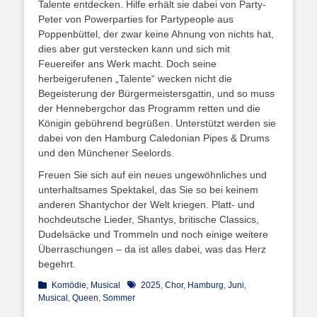
Talente entdecken. Hilfe erhält sie dabei von Party-
Peter von Powerparties for Partypeople aus
Poppenbüttel, der zwar keine Ahnung von nichts hat,
dies aber gut verstecken kann und sich mit
Feuereifer ans Werk macht. Doch seine
herbeigerufenen „Talente“ wecken nicht die
Begeisterung der Bürgermeistersgattin, und so muss
der Hennebergchor das Programm retten und die
Königin gebührend begrüßen. Unterstützt werden sie
dabei von den Hamburg Caledonian Pipes & Drums
und den Münchener Seelords.
Freuen Sie sich auf ein neues ungewöhnliches und
unterhaltsames Spektakel, das Sie so bei keinem
anderen Shantychor der Welt kriegen. Platt- und
hochdeutsche Lieder, Shantys, britische Classics,
Dudelsäcke und Trommeln und noch einige weitere
Überraschungen – da ist alles dabei, was das Herz
begehrt.
Kategorien
Schlagworte
Komödie
,
Musical
2025
,
Chor
,
Hamburg
,
Juni
,
Musical
,
Queen
,
Sommer