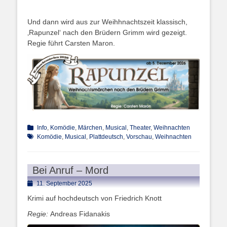
Und dann wird aus zur Weihhnachtszeit klassisch,
‚Rapunzel‘ nach den Brüdern Grimm wird gezeigt.
Regie führt Carsten Maron.
Kategorien
Schlagwort
Info
,
Komödie
,
Märchen
,
Musical
,
Theater
,
Weihnachten
Komödie
,
Musical
,
Plattdeutsch
,
Vorschau
,
Weihnachten
Bei Anruf – Mord
Posted
11. September 2025
on
Krimi auf hochdeutsch von Friedrich Knott
Regie:
Andreas Fidanakis