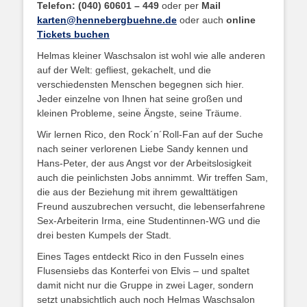
Telefon: (040) 60601 – 449
oder per
Mail
karten@hennebergbuehne.de
oder auch
online
Tickets buchen
Helmas kleiner Waschsalon ist wohl wie alle anderen
auf der Welt: gefliest, gekachelt, und die
verschiedensten Menschen begegnen sich hier.
Jeder einzelne von Ihnen hat seine großen und
kleinen Probleme, seine Ängste, seine Träume.
Wir lernen Rico, den Rock´n´Roll-Fan auf der Suche
nach seiner verlorenen Liebe Sandy kennen und
Hans-Peter, der aus Angst vor der Arbeitslosigkeit
auch die peinlichsten Jobs annimmt. Wir treffen Sam,
die aus der Beziehung mit ihrem gewalttätigen
Freund auszubrechen versucht, die lebenserfahrene
Sex-Arbeiterin Irma, eine Studentinnen-WG und die
drei besten Kumpels der Stadt.
Eines Tages entdeckt Rico in den Fusseln eines
Flusensiebs das Konterfei von Elvis – und spaltet
damit nicht nur die Gruppe in zwei Lager, sondern
setzt unabsichtlich auch noch Helmas Waschsalon