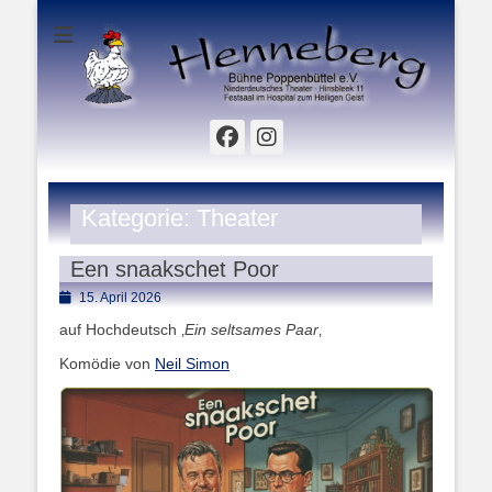
Hinsbleek 11 - Festsaal im Hospital zum Heiligen Geist
Henneberg Bühne
Poppenbüttel e.V.
Facebook
Instagram
Kategorie:
Theater
Een snaakschet Poor
Posted
15. April 2026
on
auf Hochdeutsch ‚
Ein seltsames Paar
‚
Komödie von
Neil Simon