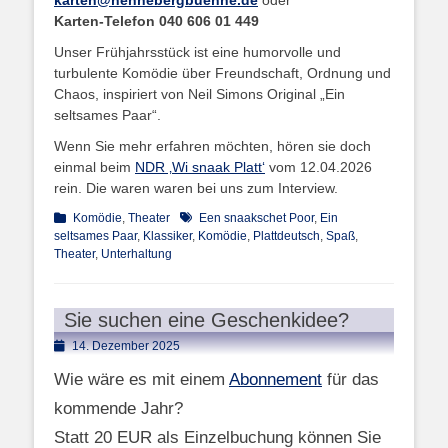
Karten-Telefon 040 606 01 449
Unser Frühjahrsstück ist eine humorvolle und
turbulente Komödie über Freundschaft, Ordnung und
Chaos, inspiriert von Neil Simons Original „Ein
seltsames Paar“.
Wenn Sie mehr erfahren möchten, hören sie doch
einmal beim
NDR ‚Wi snaak Platt‘
vom 12.04.2026
rein. Die waren waren bei uns zum Interview.
Kategorien
Schlagworte
Komödie
,
Theater
Een snaakschet Poor
,
Ein
seltsames Paar
,
Klassiker
,
Komödie
,
Plattdeutsch
,
Spaß
,
Theater
,
Unterhaltung
Sie suchen eine Geschenkidee?
Posted
14. Dezember 2025
on
Wie wäre es mit einem
Abonnement
für das
kommende Jahr?
Statt 20 EUR als Einzelbuchung können Sie