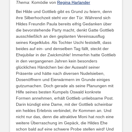
Thema
: Komödie von
Regina Harlander
Bei Hilde und Gottlieb gibt es Grund zu feiern, denn
ihre Silberhochzeit steht vor der Tür. Während sich
Hildes Freundin Paula bereits eifrig Gedanken über
die bevorstehende Party macht, denkt Gatte Gottlieb
ausschließlich an den geplanten Vereinsausflug
seines Kegelklubs. Als Tochter Uschi feststellt, dass
beides auf ein- und denselben Tag fällt, steckt der
Ehejubilar in der Zwickmühle! Immerhin hatte Gottlieb
in den vergangenen Jahren kein besonders
glückliches Händchen bei der Auswahl seiner
Präsente und hätte nach diversen Nudelsieben,
Dosenöffnern und Eierwärmern im Grunde einiges
gutzumachen. Doch gerade als seine Planungen mit
Hilfe seines besten Kumpels Oswald konkrete
Formen annehmen, erhält Gottlieb unliebsame Post.
Darin kündigt eine Dame, mit der Gottlieb scheinbar
ein heikles Erlebnis verbindet, ihr Kommen an. Und
nicht nur das, denn die attraktive Moni hat noch eine
weitere Überraschung im Gepäck, die Hildes Ehe
schon bald auf eine schwere Probe stellen wird! Und