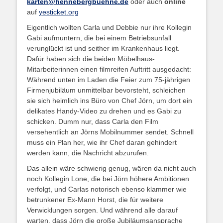
karten@hennebergbuehne.de
oder auch
online
auf
yesticket.org
Eigentlich wollten Carla und Debbie nur ihre Kollegin
Gabi aufmuntern, die bei einem Betriebsunfall
verunglückt ist und seither im Krankenhaus liegt.
Dafür haben sich die beiden Möbelhaus-
Mitarbeiterinnen einen filmreifen Auftritt ausgedacht:
Während unten im Laden die Feier zum 75-jährigen
Firmenjubiläum unmittelbar bevorsteht, schleichen
sie sich heimlich ins Büro von Chef Jörn, um dort ein
delikates Handy-Video zu drehen und es Gabi zu
schicken. Dumm nur, dass Carla den Film
versehentlich an Jörns Mobilnummer sendet. Schnell
muss ein Plan her, wie ihr Chef daran gehindert
werden kann, die Nachricht abzurufen.
Das allein wäre schwierig genug, wären da nicht auch
noch Kollegin Lone, die bei Jörn höhere Ambitionen
verfolgt, und Carlas notorisch ebenso klammer wie
betrunkener Ex-Mann Horst, die für weitere
Verwicklungen sorgen. Und während alle darauf
warten, dass Jörn die große Jubiläumsansprache