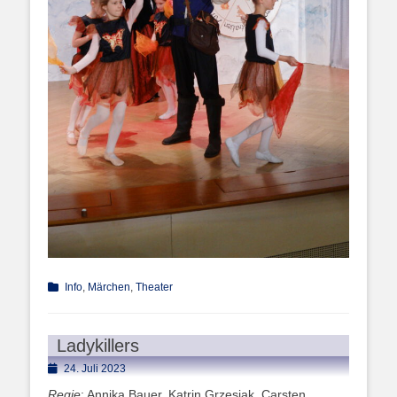
Kategorien
Info
,
Märchen
,
Theater
Ladykillers
Posted
24. Juli 2023
on
Regie
: Annika Bauer, Katrin Grzesiak, Carsten