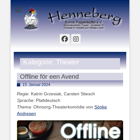
Hinsbleek 11 - Festsaal im Hospital zum Heiligen Geist
Henneberg Bühne
Poppenbüttel e.V.
Facebook
Instagram
Kategorie:
Theater
Offline för een Avend
Posted
15. Januar 2024
on
Regie
: Katrin Grzesiak, Carsten Stiesch
Sprache
: Plattdeutsch
Thema
: Ohnsorg-Theaterkomödie von
Sönke
Andresen