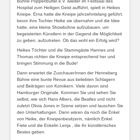
Bühne Poppenbüttel e.V. wieder im Festsaal des
Hospital zum Heiligen Geist aufführt, spielt in Heikes
Kneipe. Erna hatte die Kneipe jahrzehntelang geführt,
bevor ihre Tochter Heike sie übernahm und die Idee
hatte, eine kleine Showbühne aufzubauen, um
begeisterten Künstlern in der Gegend die Möglichkeit
zu geben, aufzutreten. Ob das wohl ein Erfolg wird?
Heikes Töchter und die Stammgäste Hannes und
Thomas richten die Kneipe entsprechend her und
bringen Stimmung in die Bude!
Dann erwartet die ZuschauerInnen der Henneberg
Bühne eine bunte Revue aus beliebten Schlagern
und Beiträgen von Komikern. Viele davon sind
Hamburger Originale. Kommen Sie und sehen Sie
selbst, wie sich Hans Albers, die Beatles und nicht
zuletzt Olivia Jones in Szene setzen und lauschen Sie
den Unterhaltungen. Dann wären da noch die Enkel
von Heike, der Kneipenbesitzerin, nämlich Enkel
Fiete und die Enkelin Lenja , die ihr künstlerisches
Bestes geben.