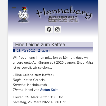
Hinsbleek 11 - Festsaal im Hospital zum Heiligen Geist
Henneberg Bühne
Poppenbüttel e.V.
Facebook
Instagram
Eine Leiche zum Kaffee
Posted
Autor
23. März 2022
admin
on
Wir freuen uns Ihnen mitteilen zu können, dass wir
unsere erste Aufführung seit 2020 planen. Ende März
ist es soweit, wir spielen…
»
Eine Leiche zum Kaffee
«
Regie
: Katrin Grzesiak
Sprache
: Hochdeutsch
Thema
: Krimi von
Stefan Keim
Freitag, 25. März 2022 19:30 Uhr
Samstag, 26. März 2022 18:30 Uhr