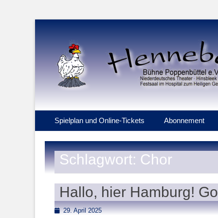
Hinsbleek 11 - Festsaal im Hospital zum Heiligen Geist
Henneberg Bühne 
Primäres Menü
Zum
Spielplan und Online-Tickets
Abonnement
Inhalt
springen
Schlagwort:
Chor
Hallo, hier Hamburg! G
Posted
29. April 2025