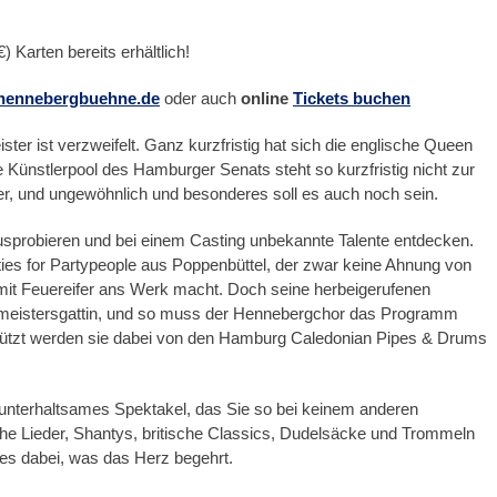
) Karten bereits erhältlich!
hennebergbuehne.de
oder auch
online
Tickets buchen
r ist verzweifelt. Ganz kurzfristig hat sich die englische Queen
 Künstlerpool des Hamburger Senats steht so kurzfristig nicht zur
, und ungewöhnlich und besonderes soll es auch noch sein.
sprobieren und bei einem Casting unbekannte Talente entdecken.
rties for Partypeople aus Poppenbüttel, der zwar keine Ahnung von
 mit Feuereifer ans Werk macht. Doch seine herbeigerufenen
ermeistersgattin, und so muss der Hennebergchor das Programm
stützt werden sie dabei von den Hamburg Caledonian Pipes & Drums
unterhaltsames Spektakel, das Sie so bei keinem anderen
che Lieder, Shantys, britische Classics, Dudelsäcke und Trommeln
les dabei, was das Herz begehrt.