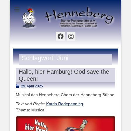
Hinsbleek 11 - Festsaal im Hospital zum Heiligen Geist
Henneberg Bühne
Poppenbüttel e.V.
Facebook
Instagram
Schlagwort:
Juni
Hallo, hier Hamburg! God save the
Queen!
Posted
29. April 2025
on
Musical des Henneberg Chors der Henneberg Bühne
Text und Regie
:
Katrin Redepenning
Thema
: Musical